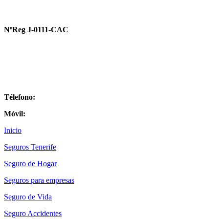
Correduría de Seguros en Tenerife
NºReg J-0111-CAC
Boracay Brokers
Avenida Ámsterdam. Edificio Valdés Center Local 101 A, Puerta 2,
38650
Los Cristianos, Santa Cruz de Tenerife
Télefono:
922 926 999
Móvil:
635 466 770
Inicio
Seguros Tenerife
Seguro de Hogar
Seguros para empresas
Seguro de Vida
Seguro Accidentes