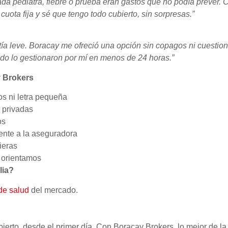
da pediatra, fiebre o prueba eran gastos que no podía prever. 
ota fija y sé que tengo todo cubierto, sin sorpresas.”
ía leve. Boracay me ofreció una opción sin copagos ni cuestion
odo lo gestionaron por mí en menos de 24 horas.”
y Brokers
s ni letra pequeña
 privadas
os
ente a la aseguradora
ieras
, orientamos
lia?
de salud
del mercado.
bierto, desde el primer día. Con Boracay Brokers, lo mejor de la