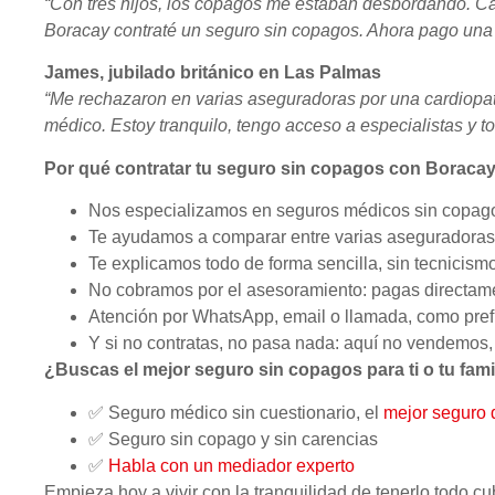
“Con tres hijos, los copagos me estaban desbordando. Ca
Boracay contraté un seguro sin copagos. Ahora pago una cu
James, jubilado británico en Las Palmas
“Me rechazaron en varias aseguradoras por una cardiopat
médico. Estoy tranquilo, tengo acceso a especialistas y t
Por qué contratar tu seguro sin copagos con Boraca
Nos especializamos en seguros médicos sin copago
Te ayudamos a comparar entre varias aseguradoras
Te explicamos todo de forma sencilla, sin tecnicism
No cobramos por el asesoramiento: pagas directam
Atención por WhatsApp, email o llamada, como pref
Y si no contratas, no pasa nada: aquí no vendemos
¿Buscas el mejor seguro sin copagos para ti o tu fami
✅ Seguro médico sin cuestionario, el
mejor seguro 
✅ Seguro sin copago y sin carencias
✅
Habla con un mediador experto
Empieza hoy a vivir con la tranquilidad de tenerlo todo cu