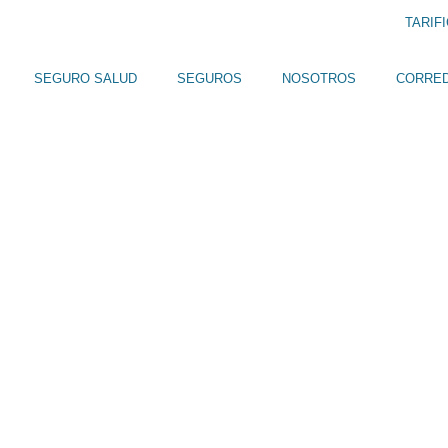
TARIF
SEGURO SALUD
SEGUROS
NOSOTROS
CORRE
SALUD SIN
 LO QUE
ARA ELEGIR
NZA