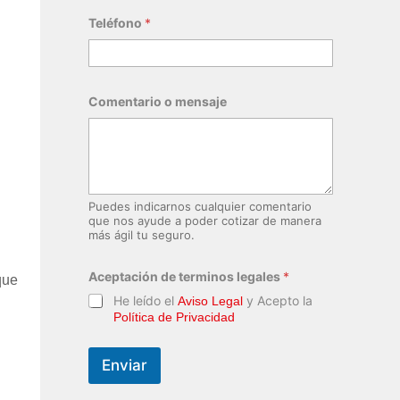
Teléfono
*
Comentario o mensaje
Puedes indicarnos cualquier comentario
que nos ayude a poder cotizar de manera
más ágil tu seguro.
o
Aceptación de terminos legales
*
N
que
o
He leído el
y Acepto la
Aviso Legal
m
Política de Privacidad
b
r
e
Enviar
m
e
n