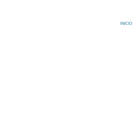
INICIO
MEJOR SEGURO DE 
COPAGOS: TODO
NECESITAS SABER P
CON CONFIA